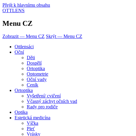
Přejít k hlavnímu obsahu
OTTLENS
Menu CZ
Zobrazit — Menu CZ
Skrýt — Menu CZ
Ottlensáci
Oční
Děti
Dospělí
Ortoptika
Optometrie
Oční vady
Ceník
Ortoptika
Vyšetření/ cvičení
Včasný záchyt očních vad
Rady pro rodiče
Optika
Estetická medicína
Víčka
Pleť
Vrásky