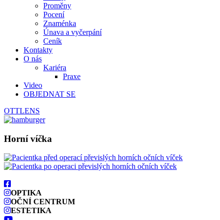
Proměny
Pocení
Znaménka
Únava a vyčerpání
Ceník
Kontakty
O nás
Kariéra
Praxe
Video
OBJEDNAT SE
OTTLENS
Horní víčka
OPTIKA
OČNÍ CENTRUM
ESTETIKA