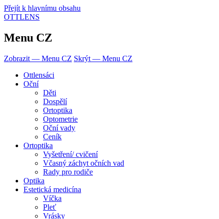
Přejít k hlavnímu obsahu
OTTLENS
Menu CZ
Zobrazit — Menu CZ
Skrýt — Menu CZ
Ottlensáci
Oční
Děti
Dospělí
Ortoptika
Optometrie
Oční vady
Ceník
Ortoptika
Vyšetření/ cvičení
Včasný záchyt očních vad
Rady pro rodiče
Optika
Estetická medicína
Víčka
Pleť
Vrásky