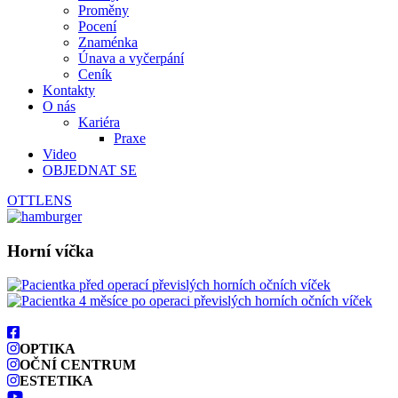
Proměny
Pocení
Znaménka
Únava a vyčerpání
Ceník
Kontakty
O nás
Kariéra
Praxe
Video
OBJEDNAT SE
OTTLENS
Horní víčka
OPTIKA
OČNÍ CENTRUM
ESTETIKA