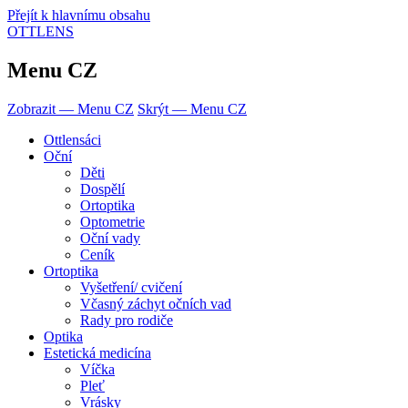
Přejít k hlavnímu obsahu
OTTLENS
Menu CZ
Zobrazit — Menu CZ
Skrýt — Menu CZ
Ottlensáci
Oční
Děti
Dospělí
Ortoptika
Optometrie
Oční vady
Ceník
Ortoptika
Vyšetření/ cvičení
Včasný záchyt očních vad
Rady pro rodiče
Optika
Estetická medicína
Víčka
Pleť
Vrásky