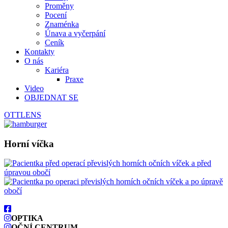
Proměny
Pocení
Znaménka
Únava a vyčerpání
Ceník
Kontakty
O nás
Kariéra
Praxe
Video
OBJEDNAT SE
OTTLENS
Horní víčka
OPTIKA
OČNÍ CENTRUM