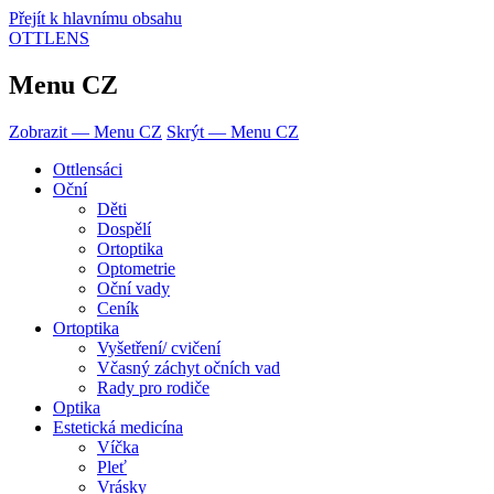
Přejít k hlavnímu obsahu
OTTLENS
Menu CZ
Zobrazit — Menu CZ
Skrýt — Menu CZ
Ottlensáci
Oční
Děti
Dospělí
Ortoptika
Optometrie
Oční vady
Ceník
Ortoptika
Vyšetření/ cvičení
Včasný záchyt očních vad
Rady pro rodiče
Optika
Estetická medicína
Víčka
Pleť
Vrásky