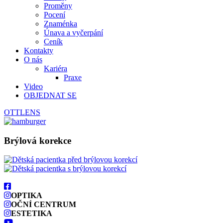
Proměny
Pocení
Znaménka
Únava a vyčerpání
Ceník
Kontakty
O nás
Kariéra
Praxe
Video
OBJEDNAT SE
OTTLENS
Brýlová korekce
OPTIKA
OČNÍ CENTRUM
ESTETIKA