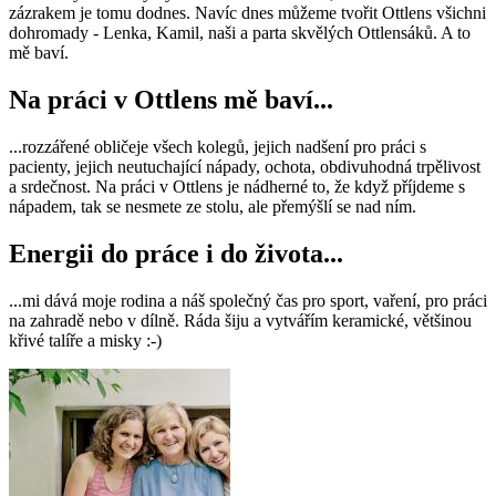
zázrakem je tomu dodnes. Navíc dnes můžeme tvořit Ottlens všichni
dohromady - Lenka, Kamil, naši a parta skvělých Ottlensáků. A to
mě baví.
Na práci v Ottlens mě baví...
...rozzářené obličeje všech kolegů, jejich nadšení pro práci s
pacienty, jejich neutuchající nápady, ochota, obdivuhodná trpělivost
a srdečnost. Na práci v Ottlens je nádherné to, že když příjdeme s
nápadem, tak se nesmete ze stolu, ale přemýšlí se nad ním.
Energii do práce i do života...
...mi dává moje rodina a náš společný čas pro sport, vaření, pro práci
na zahradě nebo v dílně. Ráda šiju a vytvářím keramické, většinou
křivé talíře a misky :-)