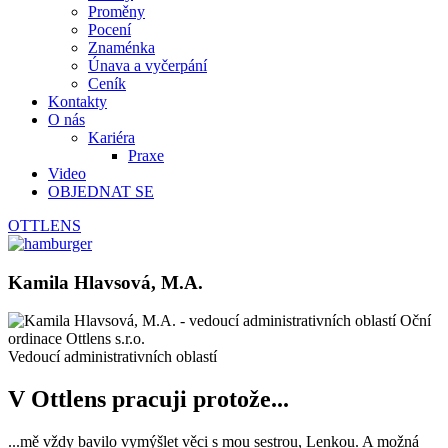
Proměny
Pocení
Znaménka
Únava a vyčerpání
Ceník
Kontakty
O nás
Kariéra
Praxe
Video
OBJEDNAT SE
OTTLENS
Kamila Hlavsová, M.A.
Vedoucí administrativních oblastí
V Ottlens pracuji protože...
...mě vždy bavilo vymýšlet věci s mou sestrou, Lenkou. A možná